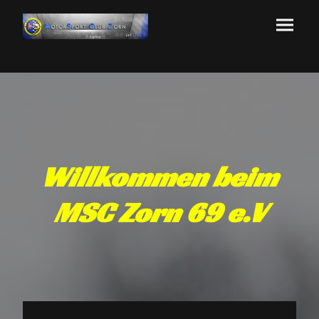
Willkommen beim
MSC Zorn 69 e.V