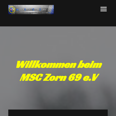
Willkommen beim
MSC Zorn 69 e.V